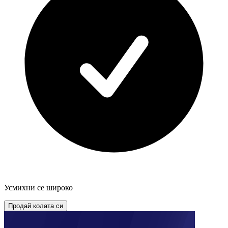
Усмихни се широко
Продай колата си