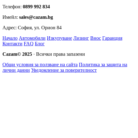
Телефон:
0899 992 834
Имейл:
sales@cazam.bg
Адрес:
София, ул. Орион 84
Начало
Автомобили
Изкупуване
Лизинг
Внос
Гаранция
Контакти
FAQ
Блог
Cazam© 2025
· Всички права запазени
Общи условия за ползване на сайта
Политика за защита на
лични данни
Уведомление за поверителност