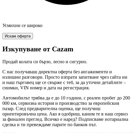
Усмихни се широко
Искам оферта
Изкупуване от Cazam
Продай колата си бързо, лесно и сигурно.
С нас получаваш директна оферта без ангажименти и
излишни разговори. Просто изпрати запитване чрез сайта ни
и наш търговец ще се свърже с теб, за да уточни детайлите –
снимки, VIN номер и дата на регистрация.
Автомобилът трябва да е до 10 години, с реален пробег до 200
000 км, сервизна история и производство за европейския
пазар. След предварителна оценка, ще получиш
ориентировъчна цена. Ако я одобриш, каним те в наш сервиз
за финален преглед. Всичко е наред? Подписваме нотариална
сделка и ти превеждаме парите по банков път.