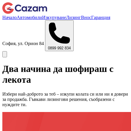
Начало
Автомобили
Изкупуване
Лизинг
Внос
Гаранция
София, ул. Орион 84
0899 992 834
Два начина да шофираш с
лекота
Избери най-доброто за теб – изкупи колата си или ни я довери
за продажба. Гъвкави лизингови решения, съобразени с
нуждите ти.