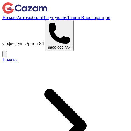
Начало
Автомобили
Изкупуване
Лизинг
Внос
Гаранция
София, ул. Орион 84
0899 992 834
Начало